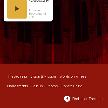
1 രാജാക്കന്മാർ 19
1
Fr. Daniel
രാജാക്കന്മാർ
Poovannathil
31:05
The Begining
Vision & Mission
Words on Wheels
Endrosments
Join Us
Photos
Donate Online
Find us on Facebook